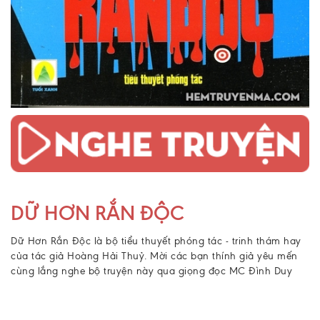
DỮ HƠN RẮN ĐỘC
Dữ Hơn Rắn Độc là bộ tiểu thuyết phóng tác - trinh thám hay
của tác giả Hoàng Hải Thuỷ. Mời các bạn thính giả yêu mến
cùng lắng nghe bộ truyện này qua giọng đọc MC Đình Duy