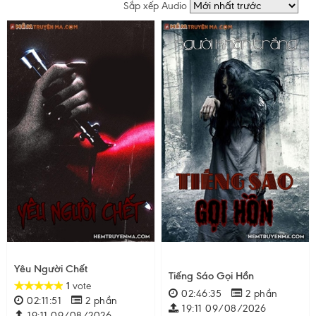
Sắp xếp Audio
Yêu Người Chết
Tiếng Sáo Gọi Hồn
1
vote
02:46:35
2 phần
02:11:51
2 phần
19:11 09/08/2026
19:11 09/08/2026