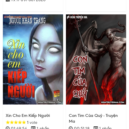
Xin Cho Em Kiếp Người
Con Tim Của Quỷ - Truyện
Ma
1
vote
01:49:54
1 phần
00:51:18
1 phần