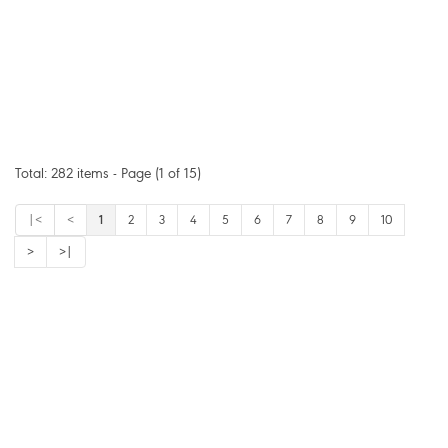
Total: 282 items - Page (1 of 15)
1
|<
<
2
3
4
5
6
7
8
9
10
>
>|