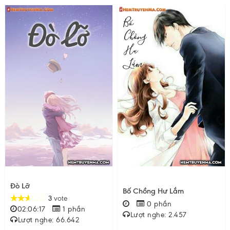
Đò Lỡ
Bố Chồng Hư Lắm
3
vote
0 phần
02:06:17
1 phần
Lượt nghe: 2.457
Lượt nghe: 66.642