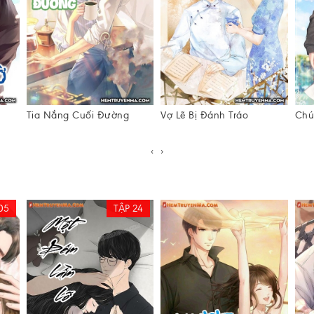
Tia Nắng Cuối Đường
Vợ Lẽ Bị Đánh Tráo
Chú
‹
›
05
TẬP 24