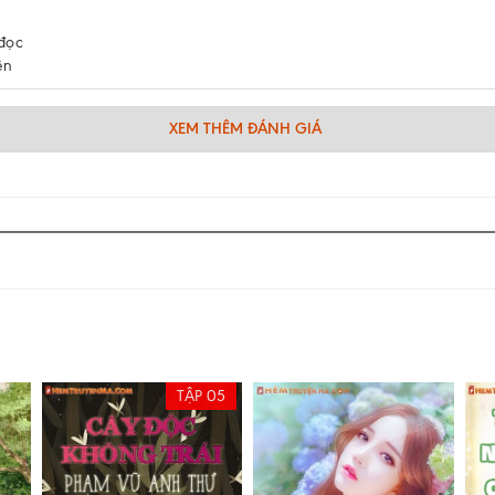
 đọc
ện
XEM THÊM ĐÁNH GIÁ
TẬP 05