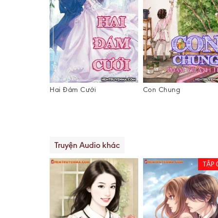
 Rể Chồng Là
Hai Đám Cưới
Con Chung
ũ)
Truyện Audio khác
TẬP 