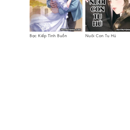
ng Đong
Bạc Kiếp Tình Buồn
Nuôi Con Tu Hú