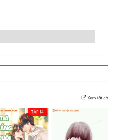
Xem tất cả
TẬP 14