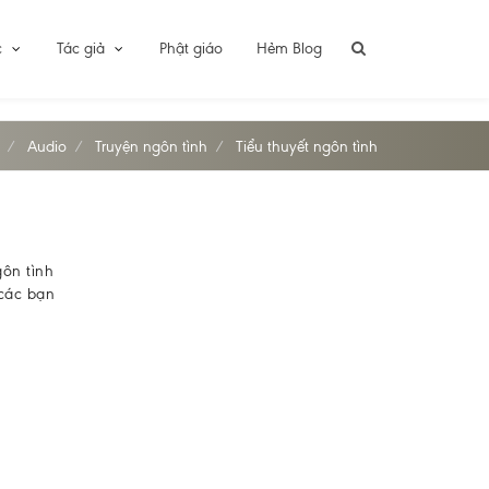
c
Tác giả
Phật giáo
Hẻm Blog
Audio
Truyện ngôn tình
Tiểu thuyết ngôn tình
ôn tình
 các bạn