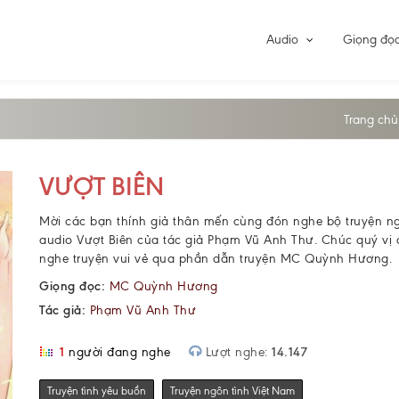
Audio
Giọng đọ
Trang chủ
VƯỢT BIÊN
Mời các bạn thính giả thân mến cùng đón nghe bộ truyện ng
audio Vượt Biên của tác giả Phạm Vũ Anh Thư. Chúc quý vị
nghe truyện vui vẻ qua phần dẫn truyện MC Quỳnh Hương.
Giọng đọc:
MC Quỳnh Hương
Tác giả:
Phạm Vũ Anh Thư
1
người đang nghe
Lượt nghe:
14.147
Truyện tình yêu buồn
Truyện ngôn tình Việt Nam