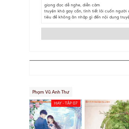
giọng đọc dễ nghe, diễn cảm
truyện khá gay cấn, tình tiết lôi cuốn người
tiêu đề không ăn nhập gì đến nội dung truy
Phạm Vũ Anh Thư
HAY - TẬP 07