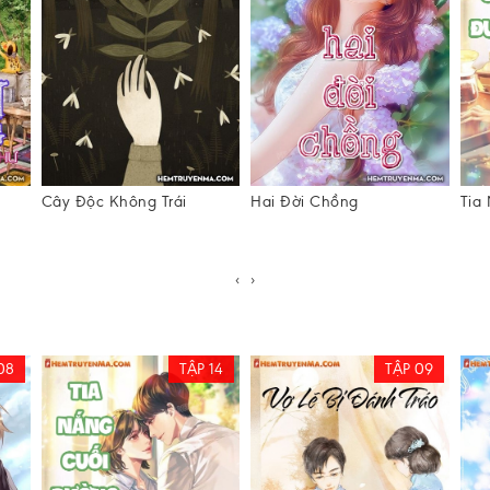
Cây Độc Không Trái
Hai Đời Chồng
Tia
‹
›
08
TẬP 14
TẬP 09