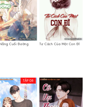
 Nắng Cuối Đường
Tư Cách Của Một Con Đĩ
Vượt Biên
TẬP 08