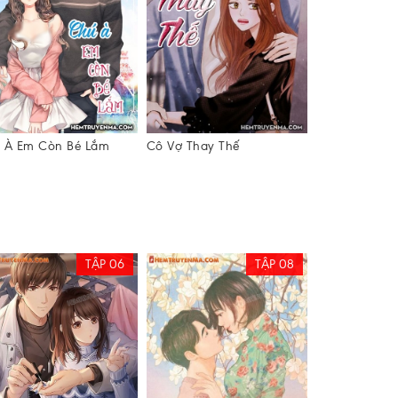
 À Em Còn Bé Lắm
Cô Vợ Thay Thế
Chàng Luật S
TẬP 06
TẬP 08