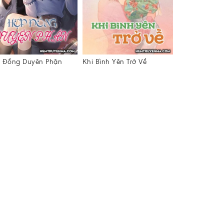
 Đồng Duyên Phận
Khi Bình Yên Trở Về
Yêu Thương 