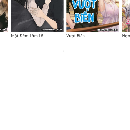
Một Đêm Lầm Lỡ
Vượt Biên
Hợp
‹
›