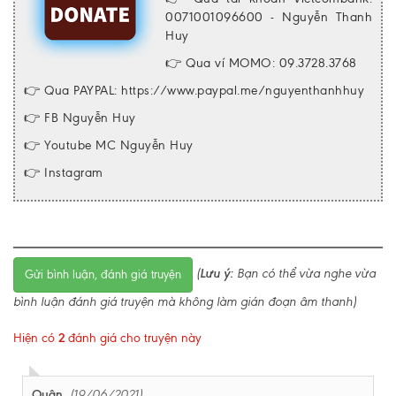
0071001096600 - Nguyễn Thanh
Huy
👉 Qua ví MOMO: 09.3728.3768
👉 Qua PAYPAL:
https://www.paypal.me/nguyenthanhhuy
👉
FB Nguyễn Huy
👉
Youtube MC Nguyễn Huy
👉
Instagram
(
Lưu ý:
Bạn có thể vừa nghe vừa
Gửi bình luận, đánh giá truyện
bình luận đánh giá truyện mà không làm gián đoạn âm thanh)
Hiện có
2
đánh giá cho truyện này
Quân
(19/06/2021)