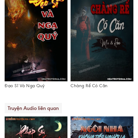
Đạo Sĩ Và Ngạ Quỷ
Chàng Rể Có Căn
Truyện Audio liên quan