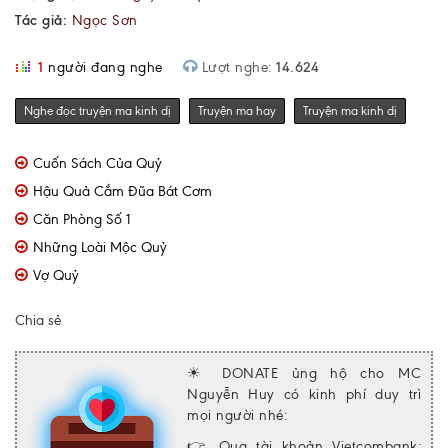
Tác giả:
Ngọc Sơn
1
người đang nghe
Lượt nghe:
14.624
Nghe đọc truyện ma kinh dị
Truyện ma hay
Truyện ma kinh dị
Cuốn Sách Của Quỷ
Hậu Quả Cắm Đũa Bát Cơm
Căn Phòng Số 1
Những Loài Mộc Quỷ
Vợ Quỷ
Chia sẻ
☀ DONATE ủng hộ cho MC
Nguyễn Huy có kinh phí duy trì
mọi người nhé:
👉 Qua tài khoản Vietcombank: