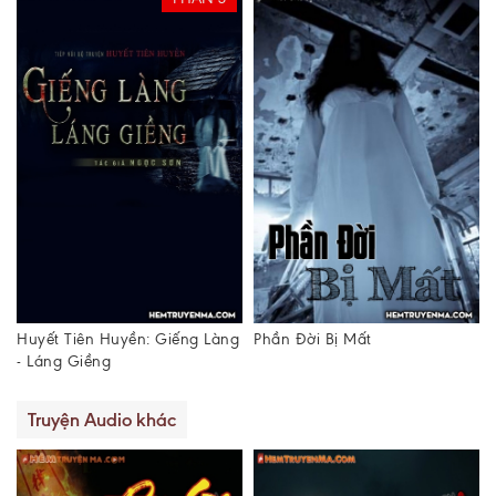
Huyết Tiên Huyền: Giếng Làng
Phần Đời Bị Mất
- Láng Giềng
Truyện Audio khác