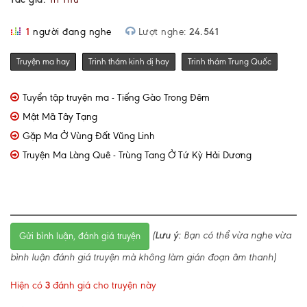
1
người đang nghe
Lượt nghe:
24.541
Truyện ma hay
Trinh thám kinh dị hay
Trinh thám Trung Quốc
Tuyển tập truyện ma - Tiếng Gào Trong Đêm
Mật Mã Tây Tạng
Gặp Ma Ở Vùng Đất Vũng Linh
Truyện Ma Làng Quê - Trùng Tang Ở Tứ Kỳ Hải Dương
(
Lưu ý:
Bạn có thể vừa nghe vừa
Gửi bình luận, đánh giá truyện
bình luận đánh giá truyện mà không làm gián đoạn âm thanh)
Hiện có
3
đánh giá cho truyện này