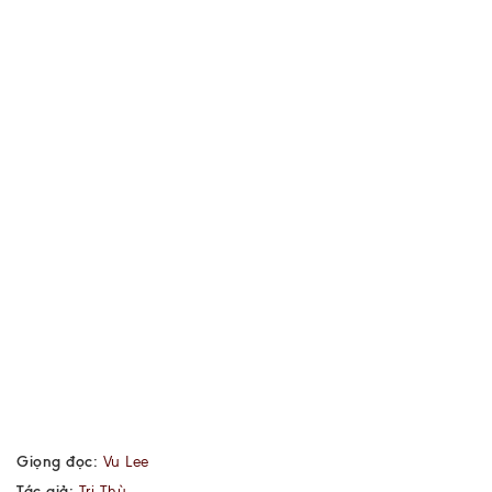
Giọng đọc:
Vu Lee
Tác giả:
Tri Thù