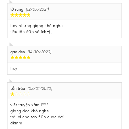
tờ rung
(12/07/2021)
hay nhưng giọng khó nghe
tiêu tốn 50p vô ích=((
gao den
(14/10/2020)
hay
Lồn trâu
(02/01/2020)
viết truyện xàm l***
giọng đọc khó nghe
trả lại cho tao 50p cuộc đời
đkmm