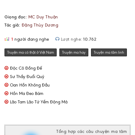
Giọng đọc:
MC Duy Thuận
Tác giả:
Đặng Thùy Dương
1
người đang nghe
Lượt nghe:
10.762
Truyện ma có thật ở Việt Nam
Truyện ma hay
Truyện ma tâm linh
Độc Cô Đồng Đế
Sư Thầy Đuổi Quỷ
Oan Hồn Không Đầu
Hồn Ma Đeo Bám
Lão Tam Lão Tứ Yểm Động Mả
Tổng hợp các câu chuyện ma tâm