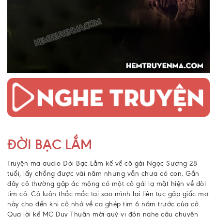
ĐỜI BẠC LẮM
Truyện ma audio Đời Bạc Lắm kể về cô gái Ngọc Sương 28
tuổi, lấy chồng được vài năm nhưng vẫn chưa có con. Gần
đây cô thường gặp ác mộng có một cô gái lạ mặt hiện về đòi
tim cô. Cô luôn thắc mắc tại sao mình lại liên tục gặp giấc mơ
này cho đến khi cô nhớ về ca ghép tim 6 năm trước của cô.
Qua lời kể MC Duy Thuận mời quý vị đón nghe câu chuyện