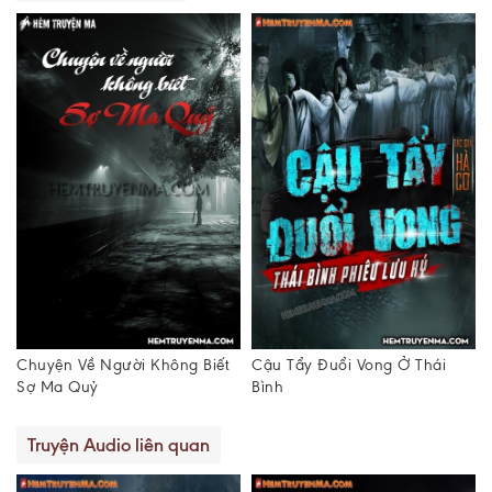
Chuyện Về Người Không Biết
Cậu Tẩy Đuổi Vong Ở Thái
Sợ Ma Quỷ
Bình
Truyện Audio liên quan