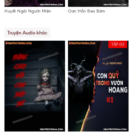
Oan Hồn Đeo Bám
Xe Đò Khách Chở Ma
Truyện Audio khác
TẬP 03