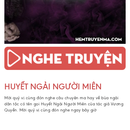
HUYẾT NGẢI NGƯỜI MIÊN
Mời quý vị cùng đón nghe câu chuyện ma hay về bùa ngải
dân tộc có tên gọi Huyết Ngải Người Miên của tác giả Vương
Quyền. Mời quý vị cùng đón nghe ngay bây giờ