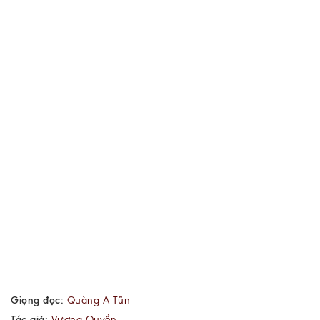
Giọng đọc:
Quàng A Tũn
Tác giả:
Vương Quyền