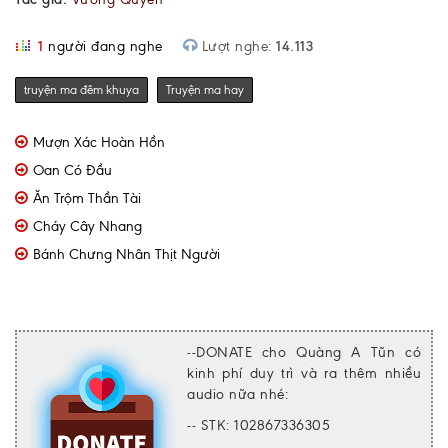
1
người đang nghe
Lượt nghe:
14.113
truyện ma đêm khuya
Truyện ma hay
Mượn Xác Hoàn Hồn
Oan Có Đầu
Ăn Trộm Thần Tài
Cháy Cây Nhang
Bánh Chưng Nhân Thịt Người
--DONATE cho Quàng A Tũn có
kinh phí duy trì và ra thêm nhiều
audio nữa nhé:
-- STK: 102867336305