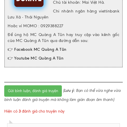
Chủ tài khoản: Mai Việt Hà.
Chi nhánh ngân hàng viettinbank
Lưu Xá - Thái Nguyên
Hoăc ví MOMO : 0929388227
Để ủng hộ MC Quàng A Tũn hay truy cập vào kênh gốc
của MC Quàng A Tũn qua đường dẫn sau:
👉
Facebook MC Quàng A Tũn
👉
Youtube MC Quàng A Tũn
(
Lưu ý:
Bạn có thể vừa nghe vừa
Gửi bình luận, đánh giá truyện
bình luận đánh giá truyện mà không làm gián đoạn âm thanh)
Hiện có
3
đánh giá cho truyện này