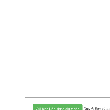
(
Lưu ý:
Bạn có th
Gửi bình luận, đánh giá truyện