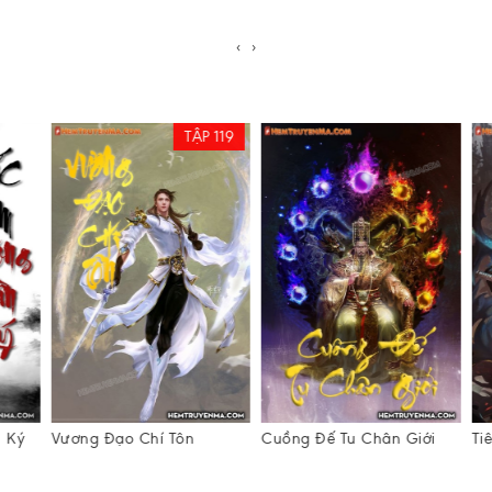
‹
›
TẬP 119
Ký
Vương Đạo Chí Tôn
Cuồng Đế Tu Chân Giới
Tiê