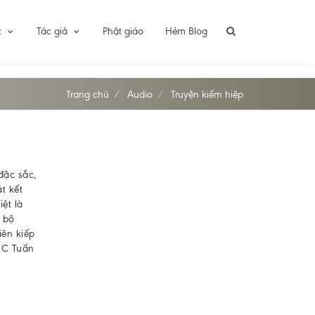
c
Tác giả
Phật giáo
Hẻm Blog
Trang chủ
Audio
Truyện kiếm hiệp
đặc sắc,
t kết
ệt là
 bộ
tiên kiếp
MC Tuấn