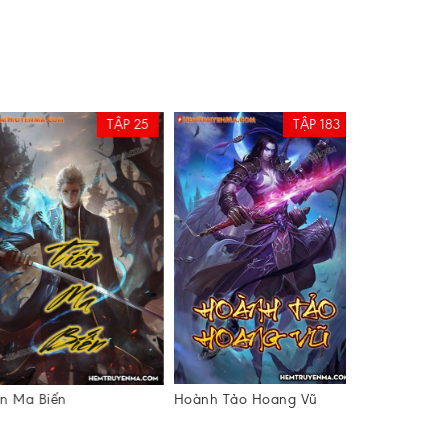
TẬP 25
TẬP 183
n Ma Biến
Hoành Tảo Hoang Vũ
Trọng Luyện 