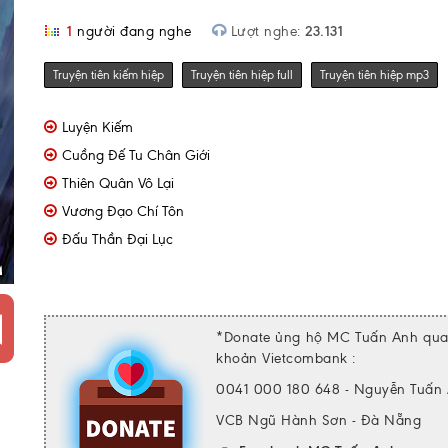
1
người đang nghe
Lượt nghe:
23.131
Truyện tiên kiếm hiệp
Truyện tiên hiệp full
Truyện tiên hiệp mp3
Luyện Kiếm
Cuồng Đế Tu Chân Giới
Thiên Quân Vô Lại
Vương Đạo Chí Tôn
Đấu Thần Đại Lục
*Donate ủng hộ MC Tuấn Anh qua 
khoản Vietcombank :
0041 000 180 648 - Nguyễn Tuấn
VCB Ngũ Hành Sơn - Đà Nẵng