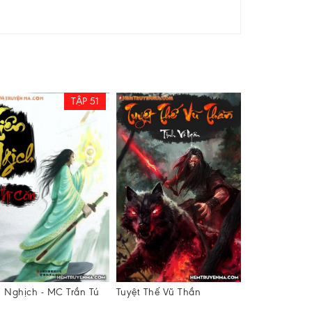
TẬP 51
n Nghịch - MC Trần Tú
Tuyệt Thế Vũ Thần
Thất Dạ Tuyết