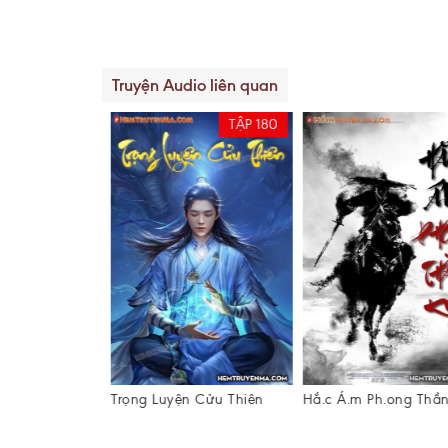
Truyện Audio liên quan
TẬP 183
TẬP 180
oang Vũ
Trọng Luyện Cửu Thiên
Hắ.c Á.m Ph.ong Thần 