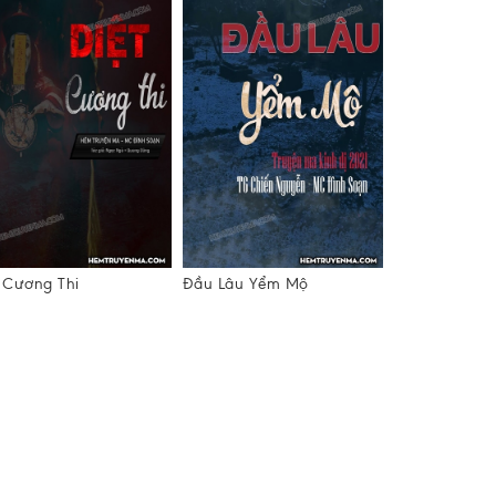
t Cương Thi
Đầu Lâu Yểm Mộ
Về Nhà Chồn