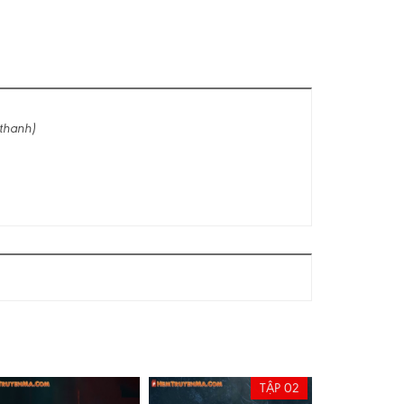
thanh)
TẬP 02