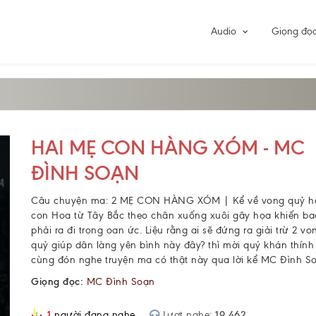
Audio
Giọng đọ
HAI MẸ CON HÀNG XÓM - MC
ĐÌNH SOẠN
Câu chuyện ma: 2 MẸ CON HÀNG XÓM | Kể về vong quỷ h
con Hoa từ Tây Bắc theo chân xuống xuôi gây họa khiến ba
phải ra đi trong oan ức. Liệu rằng ai sẽ đứng ra giải trừ 2 v
quỷ giúp dân làng yên bình này đây? thì mời quý khán thính
cùng đón nghe truyện ma có thật này qua lời kể MC Đình S
Giọng đọc:
MC Đình Soạn
1
người đang nghe
Lượt nghe:
19.462