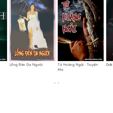
Lồng Đèn Da Người
Tứ Hoàng Ngải - Truyện
Diệ
Ma
‹
›