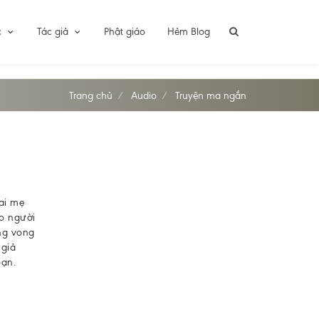
c
Tác giả
Phật giáo
Hẻm Blog
Trang chủ
Audio
Truyện ma ngắn
ai mẹ
o người
ong vong
 giả
oạn.