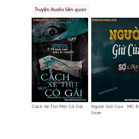
Truyện Audio liên quan
n Thiêng
Cách Xẻ Thịt Một Cô Gái
Người Giữ Của - MC Đ
Soạn