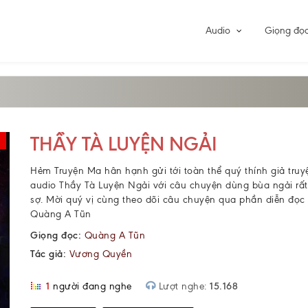
Audio
Giọng đọ
THẦY TÀ LUYỆN NGẢI
Hẻm Truyện Ma hân hạnh gửi tới toàn thể quý thính giả tru
audio Thầy Tà Luyện Ngải với câu chuyện dùng bùa ngải rấ
sợ. Mời quý vị cùng theo dõi câu chuyện qua phần diễn đọ
Quàng A Tũn
Giọng đọc:
Quàng A Tũn
Tác giả:
Vương Quyền
1
người đang nghe
Lượt nghe:
15.168