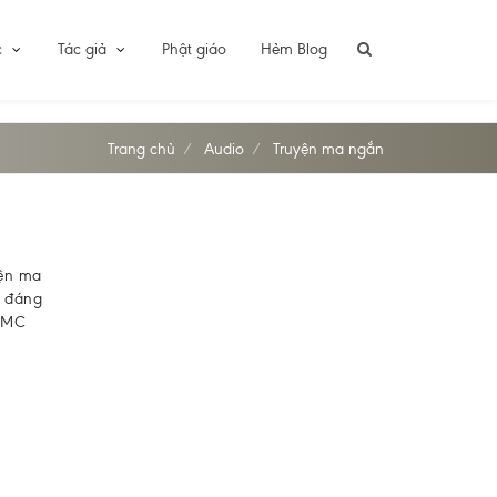
c
Tác giả
Phật giáo
Hẻm Blog
Trang chủ
Audio
Truyện ma ngắn
yện ma
t đáng
c MC