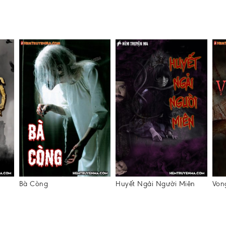
Bà Còng
Huyết Ngải Người Miên
Von