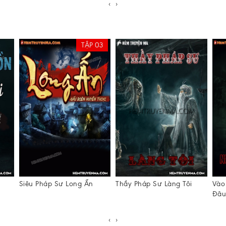
‹
›
TẬP 03
Siêu Pháp Sư Long Ấn
Thầy Pháp Sư Làng Tôi
Vào
Đâ
‹
›