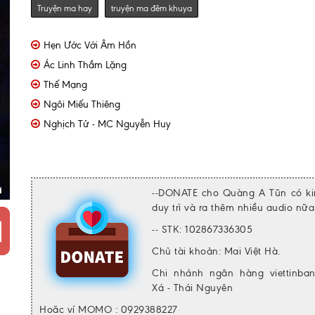
Truyện ma hay
truyện ma đêm khuya
Hẹn Ước Với Âm Hồn
Ác Linh Thầm Lặng
Thế Mạng
Ngôi Miếu Thiêng
Nghịch Tử - MC Nguyễn Huy
--DONATE cho Quàng A Tũn có ki
duy trì và ra thêm nhiều audio nữ
-- STK: 102867336305
Chủ tài khoản: Mai Việt Hà.
Chi nhánh ngân hàng viettinba
Xá - Thái Nguyên
Hoăc ví MOMO : 0929388227