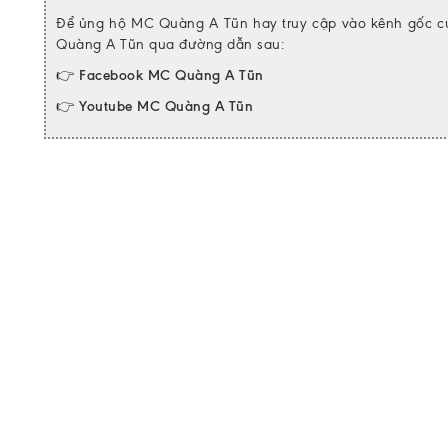
Để ủng hộ MC Quàng A Tũn hay truy cập vào kênh gốc 
Quàng A Tũn qua đường dẫn sau:
👉
Facebook MC Quàng A Tũn
👉
Youtube MC Quàng A Tũn