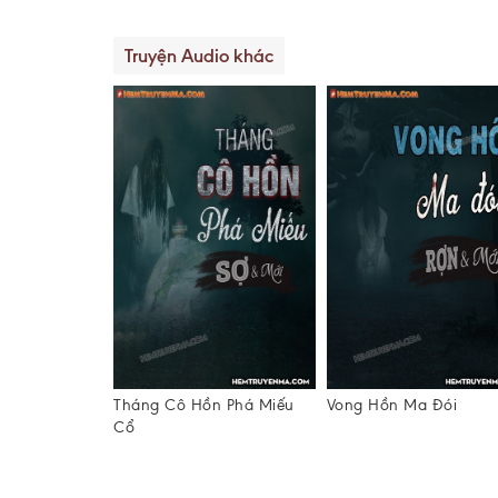
Truyện Audio khác
TẬP 03
 Tà
Tháng Cô Hồn Phá Miếu
Vong Hồn Ma Đói
Cổ