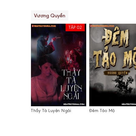
Vương Quyền
TẬP 02
ng Kho
Thầy Tà Luyện Ngải
Đêm Tảo Mộ