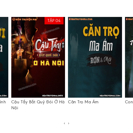
TẬP 04
ình
Cậu Tẩy Bắt Quỷ Đói Ở Hà
Căn Trọ Ma Ám
Con
Nội
‹
›