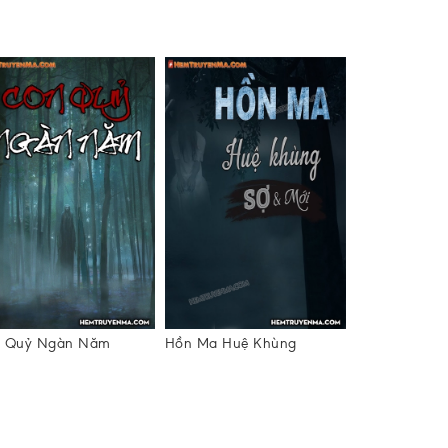
 Quỷ Ngàn Năm
Hồn Ma Huệ Khùng
Đĩ Đời - Truy
Xã Hội