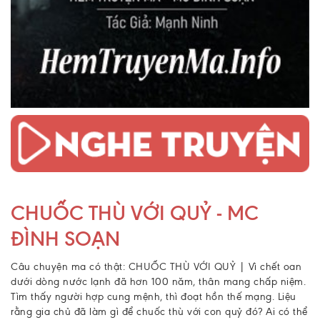
CHUỐC THÙ VỚI QUỶ - MC
ĐÌNH SOẠN
Câu chuyện ma có thật: CHUỐC THÙ VỚI QUỶ | Vì chết oan
dưới dòng nước lạnh đã hơn 100 năm, thân mang chấp niệm.
Tìm thấy người hợp cung mệnh, thì đoạt hồn thế mạng. Liệu
rằng gia chủ đã làm gì để chuốc thù với con quỷ đó? Ai có thể