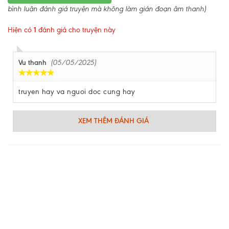
bình luận đánh giá truyện mà không làm gián đoạn âm thanh)
Hiện có
1
đánh giá cho truyện này
Vu thanh
(05/05/2025)
truyen hay va nguoi doc cung hay
XEM THÊM ĐÁNH GIÁ