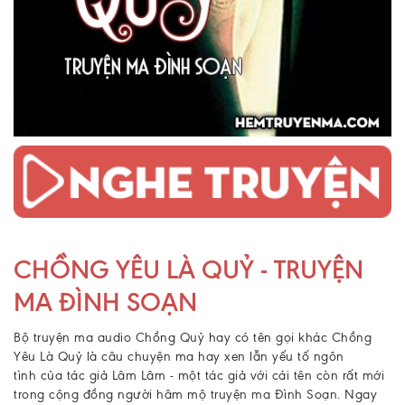
CHỒNG YÊU LÀ QUỶ - TRUYỆN
MA ĐÌNH SOẠN
Bộ truyện ma audio Chồng Quỷ hay có tên gọi khác Chồng
Yêu Là Quỷ là câu chuyện ma hay xen lẫn yếu tố ngôn
tình của tác giả Lâm Lâm - một tác giả với cái tên còn rất mới
trong cộng đồng người hâm mộ
truyện ma Đình Soạn
. Ngay