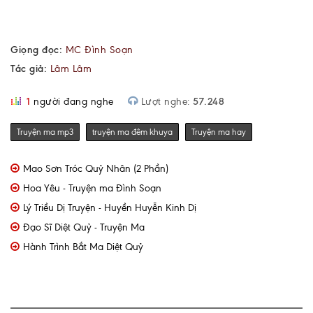
Giọng đọc:
MC Đình Soạn
Tác giả:
Lâm Lâm
1
người đang nghe
Lượt nghe:
57.248
Truyện ma mp3
truyện ma đêm khuya
Truyện ma hay
Mao Sơn Tróc Quỷ Nhân (2 Phần)
Hoa Yêu - Truyện ma Đình Soạn
Lý Triều Dị Truyện - Huyền Huyễn Kinh Dị
Đạo Sĩ Diệt Quỷ - Truyện Ma
Hành Trình Bắt Ma Diệt Quỷ